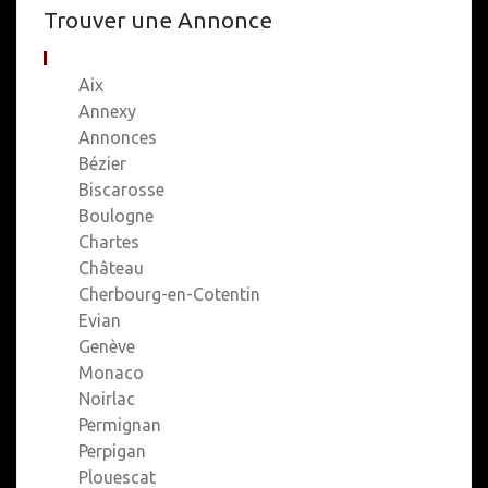
Trouver une Annonce
Aix
Annexy
Annonces
Bézier
Biscarosse
Boulogne
Chartes
Château
Cherbourg-en-Cotentin
Evian
Genève
Monaco
Noirlac
Permignan
Perpigan
Plouescat