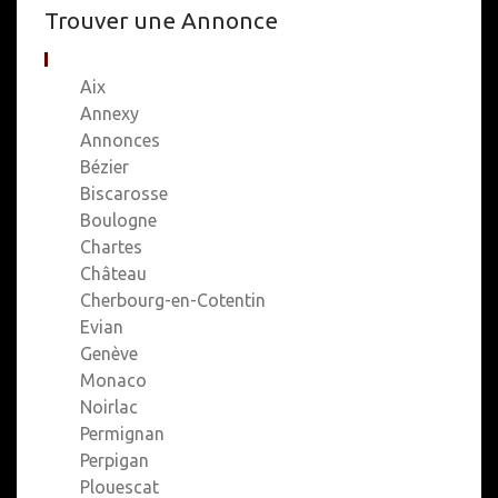
Trouver une Annonce
Aix
Annexy
Annonces
Bézier
Biscarosse
Boulogne
Chartes
Château
Cherbourg-en-Cotentin
Evian
Genève
Monaco
Noirlac
Permignan
Perpigan
Plouescat