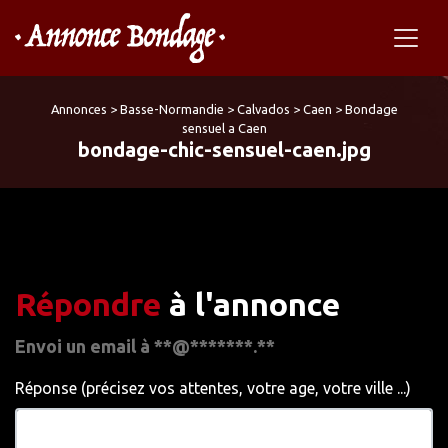
Annonces
>
Basse-Normandie
>
Calvados
>
Caen
>
Bondage
sensuel a Caen
bondage-chic-sensuel-caen.jpg
Répondre
à l'annonce
Envoi un email à **@*******.**
Réponse (précisez vos attentes, votre age, votre ville ...)