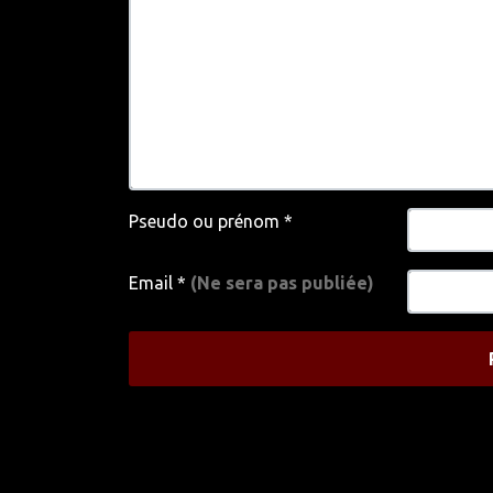
Pseudo ou prénom
*
Email
*
(Ne sera pas publiée)