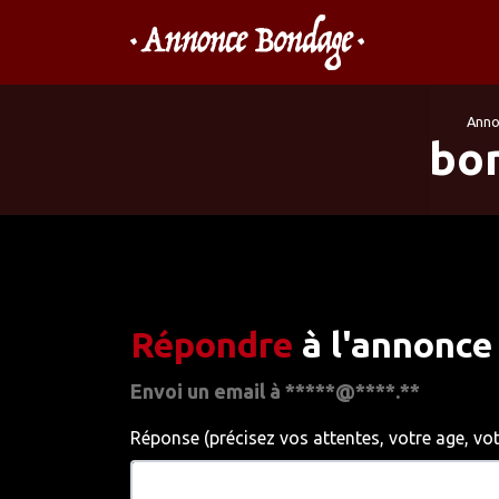
Anno
bon
Répondre
à l'annonce
Envoi un email à *****@****.**
Réponse (précisez vos attentes, votre age, votre 