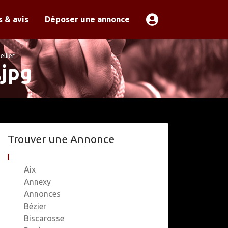
 & avis
Déposer une annonce
llier
.jpg
Trouver une Annonce
Aix
Annexy
Annonces
Bézier
Biscarosse