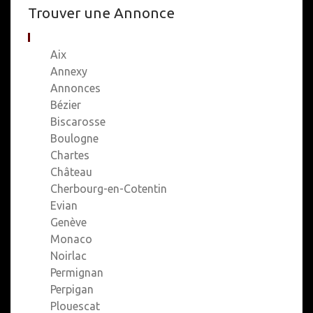
Trouver une Annonce
Aix
Annexy
Annonces
Bézier
Biscarosse
Boulogne
Chartes
Château
Cherbourg-en-Cotentin
Evian
Genève
Monaco
Noirlac
Permignan
Perpigan
Plouescat