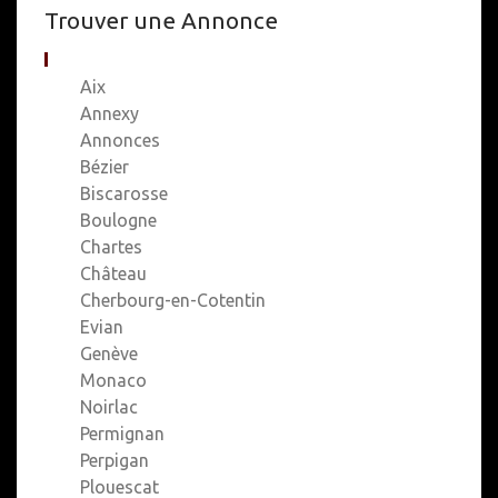
Trouver une Annonce
Aix
Annexy
Annonces
Bézier
Biscarosse
Boulogne
Chartes
Château
Cherbourg-en-Cotentin
Evian
Genève
Monaco
Noirlac
Permignan
Perpigan
Plouescat